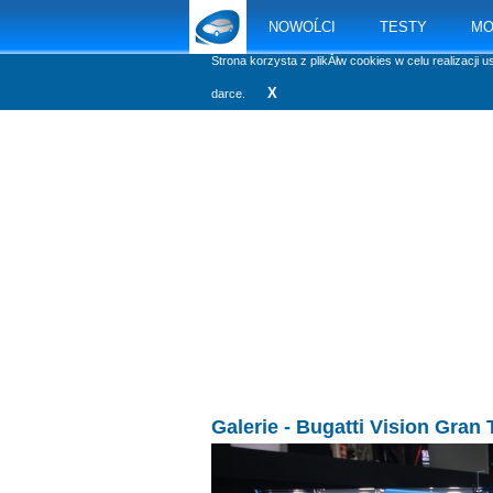
NOWOĹCI
TESTY
MO
Strona korzysta z plikĂłw cookies w celu realizacji u
X
darce.
Galerie
- Bugatti Vision Gran