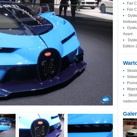
•
Fan C
•
Fan C
•
Dysk
limitowej
•
Dysku
Avant
•
Dysk
Edition 
Warto
•
Skoda 
•
Sebast
•
Pozna
•
Wyprz
•
Skod
nadwozi
Galer