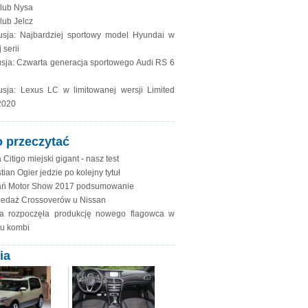
lub Nysa
lub Jelcz
usja: Najbardziej sportowy model Hyundai w
 serii
sja: Czwarta generacja sportowego Audi RS 6
usja: Lexus LC w limitowanej wersji Limited
2020
 przeczytać
Citigo miejski gigant - nasz test
ian Ogier jedzie po kolejny tytuł
ń Motor Show 2017 podsumowanie
edaż Crossoverów u Nissan
a rozpoczęła produkcję nowego flagowca w
u kombi
ia