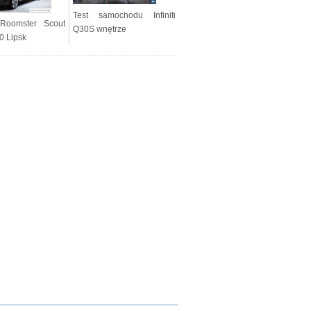
Test samochodu Infiniti
Roomster Scout
Q30S wnętrze
0 Lipsk