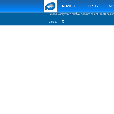
NOWOĹCI
TESTY
MO
Strona korzysta z plikĂłw cookies w celu realizacji u
X
darce.