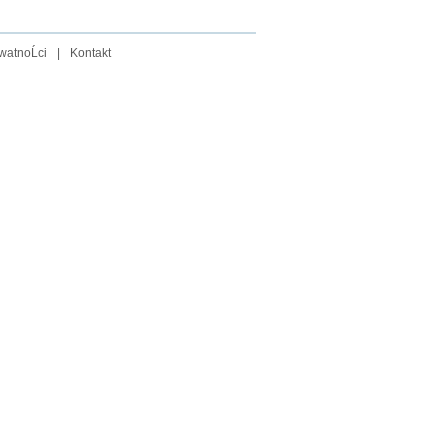
watnoĹci
|
Kontakt