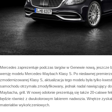
Mercedes zaprezentuje podczas targów w Genewie nową, jeszcze b
wersję modelu Mercedes-Maybach Klasy S. Po niedawnej premierze
zmodernizowanej Klasy S, aktualizacja tego modelu była tylko kwes
samochodu otrzymała zmodyfikowany, jednak nadal nawiązujący do 
Maybacha, grill. W nowej odsłonie prezentują się także 20-calowe f
będzie również z dwukolorowym lakierem nadwozia. Wnętrze zyska
materiałów wykończeniowych.