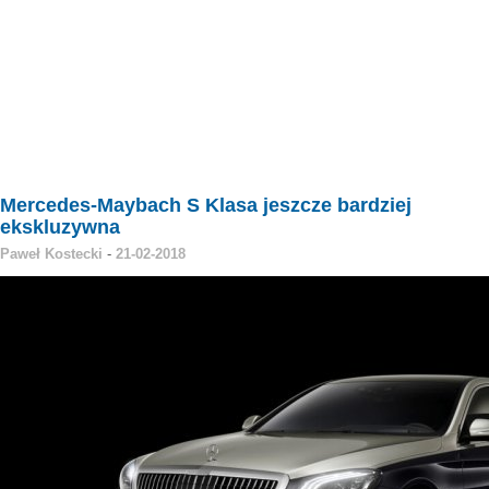
Mercedes-Maybach S Klasa jeszcze bardziej
ekskluzywna
Paweł Kostecki
-
21-02-2018