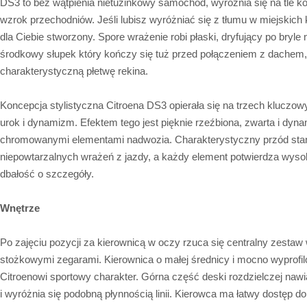
DS3 to bez wątpienia nietuzinkowy samochód, wyróżnia się na tle ko
wzrok przechodniów. Jeśli lubisz wyróżniać się z tłumu w miejskich 
dla Ciebie stworzony. Spore wrażenie robi płaski, dryfujący po bryl
środkowy słupek który kończy się tuż przed połączeniem z dachem,
charakterystyczną płetwę rekina.
Koncepcja stylistyczna Citroena DS3 opierała się na trzech kluczo
urok i dynamizm. Efektem tego jest pięknie rzeźbiona, zwarta i dyn
chromowanymi elementami nadwozia. Charakterystyczny przód sta
niepowtarzalnych wrażeń z jazdy, a każdy element potwierdza wyso
dbałość o szczegóły.
Wnętrze
Po zajęciu pozycji za kierownicą w oczy rzuca się centralny zesta
stożkowymi zegarami. Kierownica o małej średnicy i mocno wyprofil
Citroenowi sportowy charakter. Górna część deski rozdzielczej naw
i wyróżnia się podobną płynnością linii. Kierowca ma łatwy dostęp 