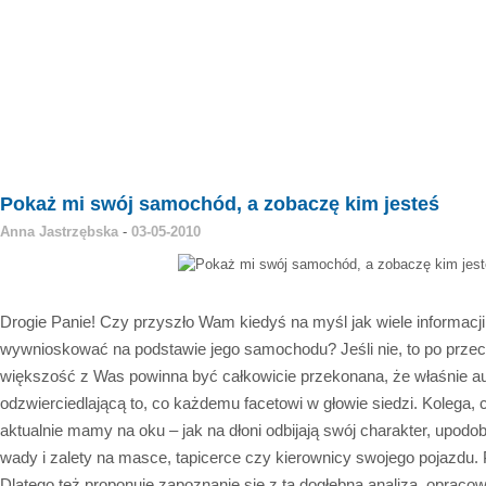
Pokaż mi swój samochód, a zobaczę kim jesteś
Anna Jastrzębska
-
03-05-2010
Drogie Panie! Czy przyszło Wam kiedyś na myśl jak wiele informac
wywnioskować na podstawie jego samochodu? Jeśli nie, to po przecz
większość z Was powinna być całkowicie przekonana, że właśnie aut
odzwierciedlającą to, co każdemu facetowi w głowie siedzi. Kolega, 
aktualnie mamy na oku – jak na dłoni odbijają swój charakter, upodo
wady i zalety na masce, tapicerce czy kierownicy swojego pojazdu. 
Dlatego też proponuję zapoznanie się z tą dogłębną analizą, opraco