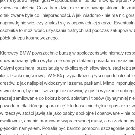
jak na typowo męski gust – upodobaniami lub też, mówiąc wprost - 
zniewieściałością. Co za tym idzie, nierzadko bywają skłonni do z
o tak zwane byle co i nieporadności. A jak wiadomo - nie ma nic gorsz
naprawdę nie wie, czy znalazł się w odpowiedniej skórze. Ewentualn
osobnika to możliwość uzyskania trafnych rad podczas zakupów w
półek sklepu kosmetycznego.
Kierowcy BMW powszechnie budzą w społeczeństwie niemały respekt.
spowodowany tylko i wyłącznie samym faktem posiadania przez nic
Całymi godzinami przesiadują w okolicznych siłowniach, stąd też 
ilość tkanki mięśniowej. W 90% przypadków są łysi i upodobali sob
dresów, z jak najlepiej widocznymi trzema paskami. Mimo imponuj
stwierdzono, by mieli szczególnie rozwinięty gust i wyczucie dobre
raczej zamiłowanie do koloru blond, solarium i tipsów (bynajmniej nie
powodem, dla którego spora część ludności niechętnie opuszcza s
w rzeczywistości jawią się jako osoby spokojne i opanowane – nie p
gwałtownie, aby nie marnować wypracowanej masy, a na zadane pyt
głębokim namysłem. Potrafią być bardzo pomocni, szczególnie pod