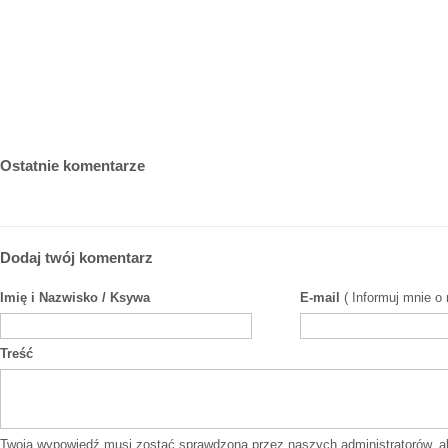
Ostatnie komentarze
Dodaj twój komentarz
Imię i Nazwisko / Ksywa
E-mail
( Informuj mnie o
Treść
Twoja wypowiedź musi zostać sprawdzona przez naszych administratorów, a