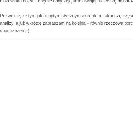
blokowisku bójek – chętnie dołączają umożliwiając ucieczkę najba
Pozwólcie, że tym jakże optymistycznym akcentem zakończę część
analizy, a już wkrótce zapraszam na kolejną – równie rzeczową porc
spostrzeżeń ;-).