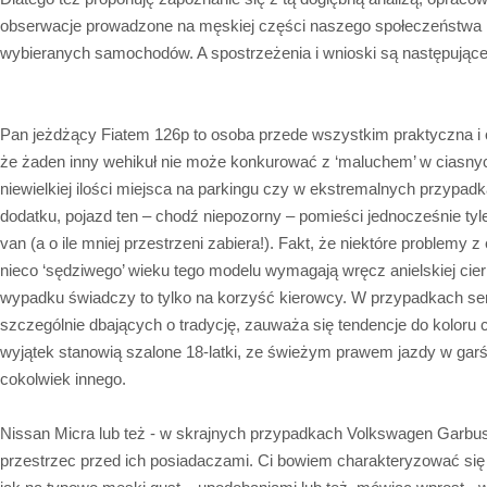
obserwacje prowadzone na męskiej części naszego społeczeństwa
wybieranych samochodów. A spostrzeżenia i wnioski są następujące
Pan jeżdżący Fiatem 126p to osoba przede wszystkim praktyczna i
że żaden inny wehikuł nie może konkurować z ‘maluchem’ w ciasnyc
niewielkiej ilości miejsca na parkingu czy w ekstremalnych przypa
dodatku, pojazd ten – chodź niepozorny – pomieści jednocześnie tyl
van (a o ile mniej przestrzeni zabiera!). Fakt, że niektóre problemy 
nieco ‘sędziwego’ wieku tego modelu wymagają wręcz anielskiej cier
wypadku świadczy to tylko na korzyść kierowcy. W przypadkach se
szczególnie dbających o tradycję, zauważa się tendencje do kolor
wyjątek stanowią szalone 18-latki, ze świeżym prawem jazdy w garś
cokolwiek innego.
Nissan Micra lub też - w skrajnych przypadkach Volkswagen Garbus
przestrzec przed ich posiadaczami. Ci bowiem charakteryzować si