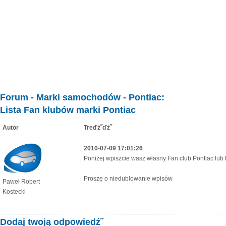
Forum
-
Marki samochodów
-
Pontiac
:
Lista Fan klubów marki Pontiac
Autor
Treďż˝ďż˝
2010-07-09 17:01:26
Poniżej wpiszcie wasz własny Fan club Pontiac lub 
Proszę o niedublowanie wpisów
Paweł Robert
Kostecki
Dodaj twoją odpowiedź˝