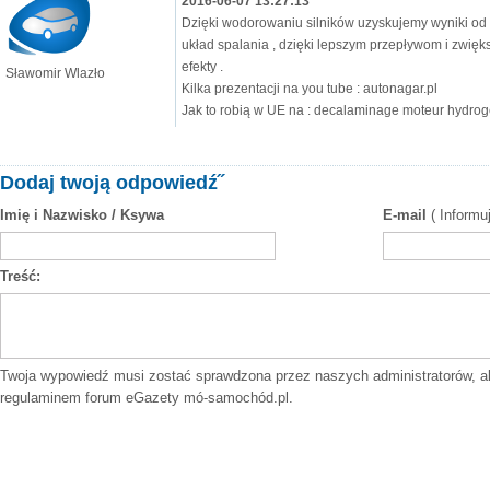
2016-06-07 13:27:13
Dzięki wodorowaniu silników uzyskujemy wyniki od 
układ spalania , dzięki lepszym przepływom i zwięk
efekty .
Sławomir Wlazło
Kilka prezentacji na you tube : autonagar.pl
Jak to robią w UE na : decalaminage moteur hydrog
Dodaj twoją odpowiedź˝
Imię i Nazwisko / Ksywa
E-mail
( Informu
Treść:
Twoja wypowiedź musi zostać sprawdzona przez naszych administratorów, a
regulaminem forum
eGazety mó-samochód.pl.