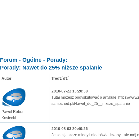
Forum
-
Ogólne
-
Porady
:
Porady: Nawet do 25% niższe spalanie
Autor
Treďż˝ďż˝
2010-07-22 13:20:38
Tutaj możesz podyskutować o artykule:
https://www.
samochod.pl/Nawet_do_25__nizsze_spalanie
Paweł Robert
Kostecki
2010-08-03 20:40:26
Jestem jeszcze młody i niedoświadczony - ale mój oj