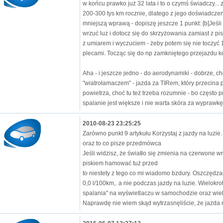
w końcu prawko już 32 lata i to o czymś świadczy... 
200-300 tys km rocznie, dlatego z jego doświadczenia
mniejszą wprawą - dopiszę jeszcze 1 punkt: [b]Jeśli
wrzuć luz i dotocz się do skrzyżowania zamiast z p
z umiarem i wyczuciem - żeby potem się nie toczyć
plecami. Tocząc się do np zamkniętego przejazdu k
Aha - i jeszcze jedno - do aerodynamiki - dobrze, c
"wiatrołamaczem" - jazda za TIRem, który przecina
powietrza, choć tu też trzeba rozumnie - bo często p
spalanie jest większe i nie warta skóra za wyprawkę -
2010-08-23 23:25:25
Zarówno punkt 9 artykułu Korzystaj z jazdy na luzie.
oraz to co pisze przedmówca
Jeśli widzisz, że światło się zmienia na czerwone w
piskiem hamować tuż przed
to niestety z tego co mi wiadomo bzdury. Oszczęd
0,0 l/100km,. a nie podczas jazdy na luzie. Wielok
spalania" na wyświetlaczu w samochodzie oraz wiel
Naprawdę nie wiem skąd wytrzasnęliście, że jazda n