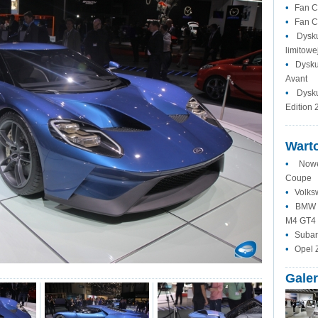
•
Fan C
•
Fan C
•
Dysk
limitowej
•
Dysku
Avant
•
Dysk
Edition 
Warto
•
Now
Coupe
•
Volks
•
BMW p
M4 GT4
•
Subar
•
Opel 
Galer