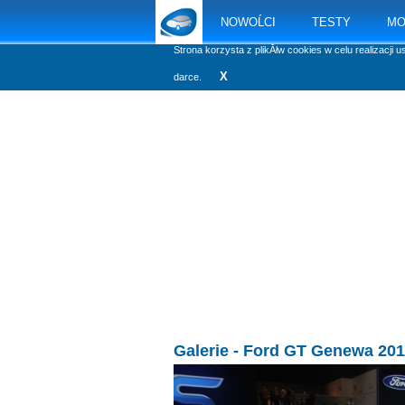
NOWOĹCI
TESTY
MO
Strona korzysta z plikĂłw cookies w celu realizacji u
X
darce.
Galerie
- Ford GT Genewa 20