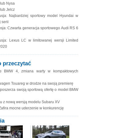
lub Nysa
lub Jelcz
usja: Najbardziej sportowy model Hyundai w
 serii
sja: Czwarta generacja sportowego Audi RS 6
usja: Lexus LC w limitowanej wersji Limited
2020
 przeczytać
e BMW 4, zmiana warty w kompaktowych
wagen Touareg w drodze na swoją premierę
oszerza swoją sportową ofertę o model BMW
u z nową wersją modelu Subaru XV
Zafira mocne uderzenie w konkurencję
ia