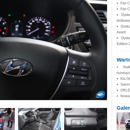
•
Fan C
•
Fan C
•
Dysk
limitowej
•
Dysku
Avant
•
Dysk
Edition 
Warto
•
Aud
rozwiąz
•
Kia O
•
Salon
•
ORLEN
•
Nowa 
Galer