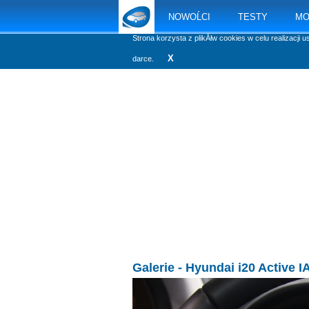
NOWOĹCI
TESTY
MO
Strona korzysta z plikĂłw cookies w celu realizacji u
X
darce.
Galerie
- Hyundai i20 Active I