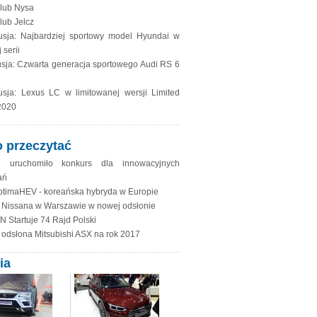
lub Nysa
lub Jelcz
usja: Najbardziej sportowy model Hyundai w
 serii
sja: Czwarta generacja sportowego Audi RS 6
usja: Lexus LC w limitowanej wersji Limited
2020
 przeczytać
i uruchomiło konkurs dla innowacyjnych
ań
ptimaHEV - koreańska hybryda w Europie
 Nissana w Warszawie w nowej odsłonie
 Startuje 74 Rajd Polski
odsłona Mitsubishi ASX na rok 2017
ia