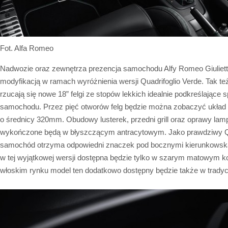
Fot. Alfa Romeo
Nadwozie oraz zewnętrza prezencja samochodu Alfy Romeo Giulietta
modyfikacją w ramach wyróżnienia wersji Quadrifoglio Verde. Tak te
rzucają się nowe 18” felgi ze stopów lekkich idealnie podkreślające sp
samochodu. Przez pięć otworów felg będzie można zobaczyć ukła
o średnicy 320mm. Obudowy lusterek, przedni grill oraz oprawy la
wykończone będą w błyszczącym antracytowym. Jako prawdziwy Qu
samochód otrzyma odpowiedni znaczek pod bocznymi kierunkowska
w tej wyjątkowej wersji dostępna będzie tylko w szarym matowym k
włoskim rynku model ten dodatkowo dostępny będzie także w trady