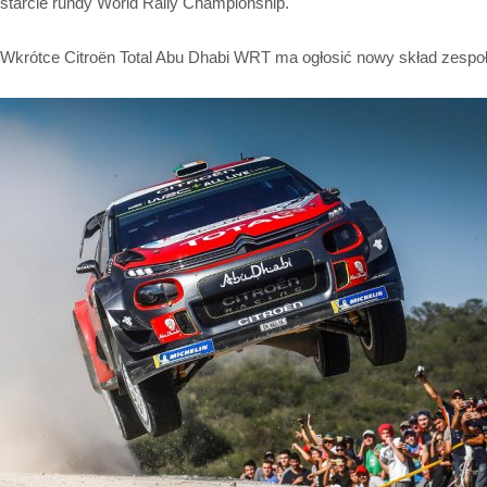
starcie rundy World Rally Championship.
Wkrótce Citroën Total Abu Dhabi WRT ma ogłosić nowy skład zespo