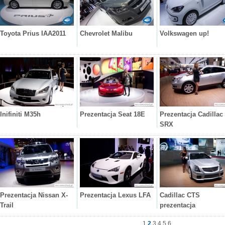
Toyota Prius IAA2011
Chevrolet Malibu
Volkswagen up!
Inifiniti M35h
Prezentacja Seat 18E
Prezentacja Cadillac
SRX
Prezentacja Nissan X-
Prezentacja Lexus LFA
Cadillac CTS
Trail
prezentacja
1
2
3
4
5
6