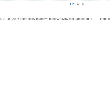
1
2
3
4
5
6
© 2010 - 2026 Internetowy magazyn motoryzacyjny moj-samochod.pl
Redakc