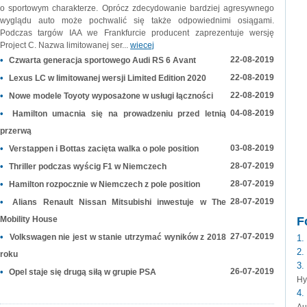
o sportowym charakterze. Oprócz zdecydowanie bardziej agresywnego
wyglądu auto może pochwalić się także odpowiednimi osiągami.
Podczas targów IAA we Frankfurcie producent zaprezentuje wersję
Project C. Nazwa limitowanej ser...
wiecej
•
22-08-2019
Czwarta generacja sportowego Audi RS 6 Avant
•
22-08-2019
Lexus LC w limitowanej wersji Limited Edition 2020
•
22-08-2019
Nowe modele Toyoty wyposażone w usługi łączności
•
04-08-2019
Hamilton umacnia się na prowadzeniu przed letnią
przerwą
•
03-08-2019
Verstappen i Bottas zacięta walka o pole position
•
28-07-2019
Thriller podczas wyścig F1 w Niemczech
•
28-07-2019
Hamilton rozpocznie w Niemczech z pole position
•
28-07-2019
Alians Renault Nissan Mitsubishi inwestuje w The
Mobility House
F
•
27-07-2019
Volkswagen nie jest w stanie utrzymać wyników z 2018
1.
2.
roku
3.
•
26-07-2019
Opel staje się drugą siłą w grupie PSA
Hy
4.