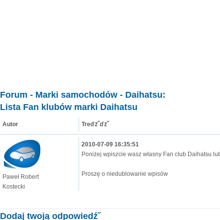
Forum
-
Marki samochodów
-
Daihatsu
:
Lista Fan klubów marki Daihatsu
Autor
Treďż˝ďż˝
2010-07-09 16:35:51
Poniżej wpiszcie wasz własny Fan club Daihatsu lub
Proszę o niedublowanie wpisów
Paweł Robert
Kostecki
Dodaj twoją odpowiedź˝