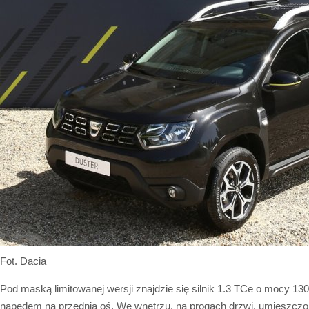
Fot. Dacia
Pod maską limitowanej wersji znajdzie się silnik 1.3 TCe o mocy 13
napędem na przednią oś. We wnętrzu, na progach drzwi, umieszcz