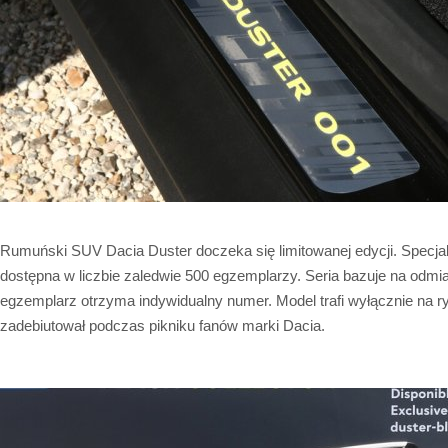
Rumuński SUV Dacia Duster doczeka się limitowanej edycji. Specjal
dostępna w liczbie zaledwie 500 egzemplarzy. Seria bazuje na odmia
egzemplarz otrzyma indywidualny numer. Model trafi wyłącznie na ry
zadebiutował podczas pikniku fanów marki Dacia.