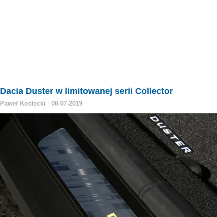
Dacia Duster w limitowanej serii Collector
Paweł Kostecki
-
08-07-2019