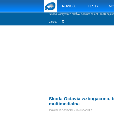
NOWOĹCI
TESTY
MO
Strona korzysta z plikĂłw cookies w celu realizacji u
X
darce.
Skoda Octavia wzbogacona, be
multimedialna
Paweł Kostecki
-
02-02-2017