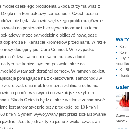
się model czeskiego producenta Skoda otrzyma wraz z
zeń. Dzięki nim kompaktowy samochód z Czech będzie
 podróże nie będą stanowić większego problemu głównie
o pozwala na pobieranie bierzących inormacji na temat
r pokładowy może samodzielnie obliczyć nową trasę
Warto
st dopiero za kilkanaście kilometrów przed nami. W razie
•
Kolej
j pomocy dostępny jest Care Connect. W przypadku
•
Kolej
ezpieczeństwa, samochód samemu zawiadomi
•
Hyu
 na tym nie koniec, system pozwala także na
rocznik
•
Kia R
samochód w ramach doraźnej pomocy. W ramach pakietu
•
Honda
 aplikacja pomagająca na zlokalizowaniu samochodu w
przez urządzenie mobilne można zdalnie uruchomić
Galer
o powinno pomóc w łatwym i co ważniejsze szybkim
hódu. Skoda Octavia będzie także w stanie zahamować
ane jest automatycznie przy prędkości od 10 km/h i
60 km/h. System wywoływany jest przez zlokalizowanie
Dziewcz
jezdnię. Jest to jednak tylko jedno z wielu rozwiązań,
Show 2
ctavia.