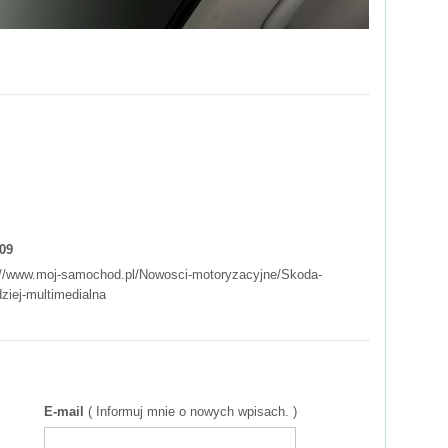
:09
://www.moj-samochod.pl/Nowosci-motoryzacyjne/Skoda-
ziej-multimedialna
E-mail
( Informuj mnie o nowych wpisach. )