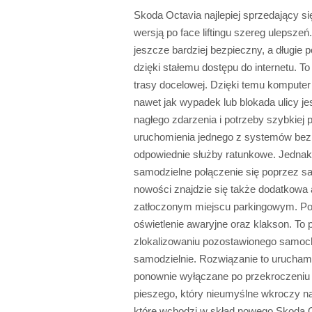
Skoda Octavia najlepiej sprzedający 
wersją po face liftingu szereg uleps
jeszcze bardziej bezpieczny, a długie
dzięki stałemu dostępu do internetu. T
trasy docelowej. Dzięki temu kompute
nawet jak wypadek lub blokada ulicy je
nagłego zdarzenia i potrzeby szybkie
uruchomienia jednego z systemów b
odpowiednie służby ratunkowe. Jednak
samodzielne połączenie się poprzez 
nowości znajdzie się także dodatkowa
zatłoczonym miejscu parkingowym. Po
oświetlenie awaryjne oraz klakson. T
zlokalizowaniu pozostawionego samoc
samodzielnie. Rozwiązanie to uruchami
ponownie wyłączane po przekroczeniu 
pieszego, który nieumyślne wkroczy na 
które wchodzi w skład nowego Skoda O