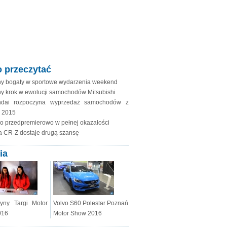
 przeczytać
ny bogaty w sportowe wydarzenia weekend
ny krok w ewolucji samochodów Mitsubishi
ndai rozpoczyna wyprzedaż samochodów z
a 2015
io przedpremierowo w pełnej okazałości
 CR-Z dostaje drugą szansę
ia
yny Targi Motor
Volvo S60 Polestar Poznań
016
Motor Show 2016