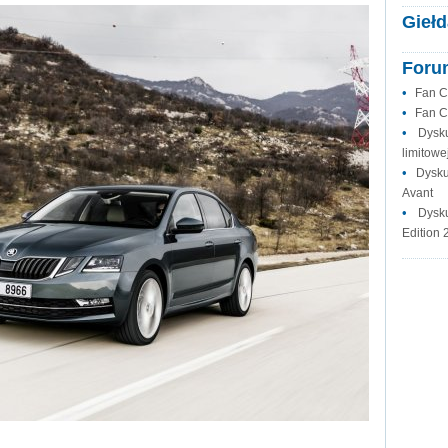
Giełd
Foru
•
Fan C
•
Fan C
•
Dysk
limitowej
•
Dysku
Avant
•
Dysk
Edition 