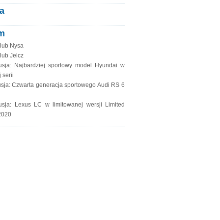
a
m
lub Nysa
lub Jelcz
usja: Najbardziej sportowy model Hyundai w
 serii
sja: Czwarta generacja sportowego Audi RS 6
usja: Lexus LC w limitowanej wersji Limited
2020