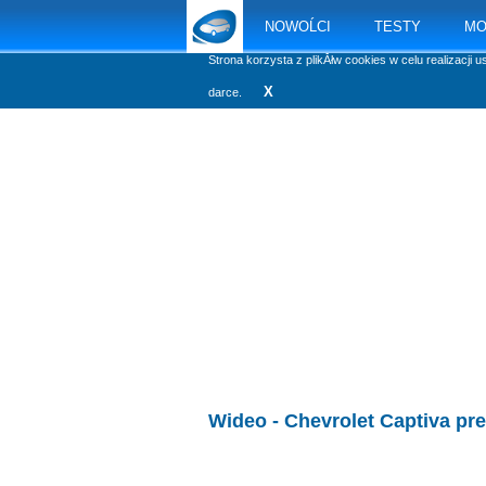
NOWOĹCI
TESTY
MO
Strona korzysta z plikĂłw cookies w celu realizacji u
X
darce.
Wideo -
Chevrolet Captiva pr