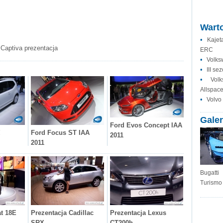
Warto
•
Kajet
 Captiva prezentacja
ERC
•
Volks
•
III se
•
Vol
Allspac
•
Volvo
Galer
Ford Evos Concept IAA
!
Ford Focus ST IAA
2011
2011
Bugatt
Turismo
at 18E
Prezentacja Cadillac
Prezentacja Lexus
SRX
CT200h