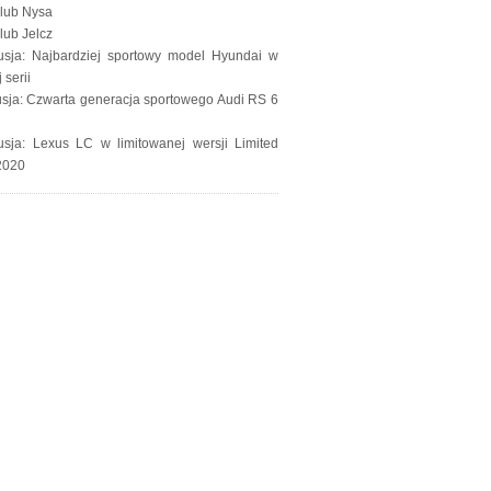
lub Nysa
lub Jelcz
usja: Najbardziej sportowy model Hyundai w
 serii
sja: Czwarta generacja sportowego Audi RS 6
usja: Lexus LC w limitowanej wersji Limited
2020