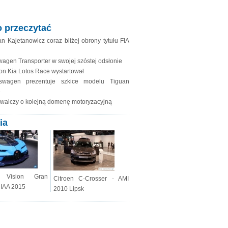
 przeczytać
an Kajetanowicz coraz bliżej obrony tytułu FIA
wagen Transporter w swojej szóstej odsłonie
zon Kia Lotos Race wystartował
kswagen prezentuje szkice modelu Tiguan
e
 walczy o kolejną domenę motoryzacyjną
ia
i Vision Gran
Citroen C-Crosser - AMI
 IAA 2015
2010 Lipsk