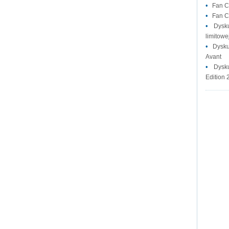
•
Fan C
•
Fan C
•
Dysk
limitowej
•
Dysku
Avant
•
Dysk
Edition 