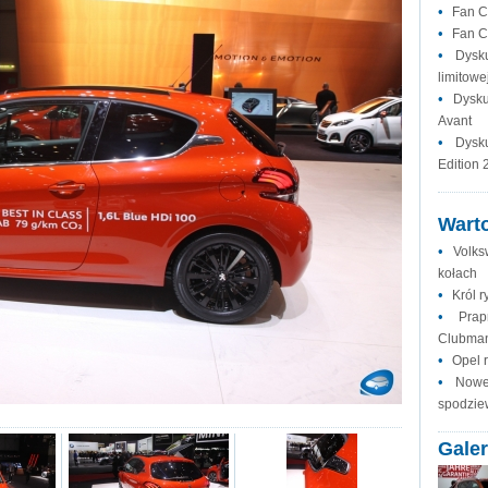
•
Fan C
•
Fan C
•
Dysk
limitowej
•
Dysku
Avant
•
Dysk
Edition 
Warto
•
Volks
kołach
•
Król 
•
Prap
Clubman
•
Opel r
•
Nowe
spodzie
Galer