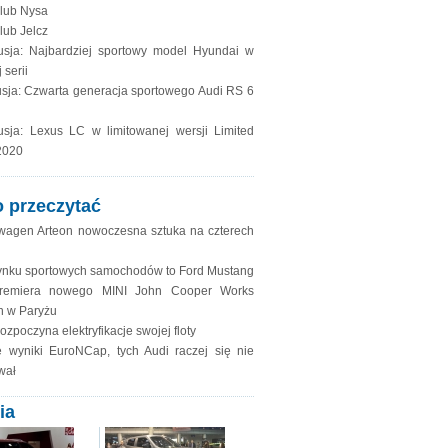
lub Nysa
lub Jelcz
usja: Najbardziej sportowy model Hyundai w
 serii
sja: Czwarta generacja sportowego Audi RS 6
usja: Lexus LC w limitowanej wersji Limited
2020
 przeczytać
wagen Arteon nowoczesna sztuka na czterech
rynku sportowych samochodów to Ford Mustang
remiera nowego MINI John Cooper Works
 w Paryżu
ozpoczyna elektryfikacje swojej floty
 wyniki EuroNCap, tych Audi raczej się nie
wał
ia