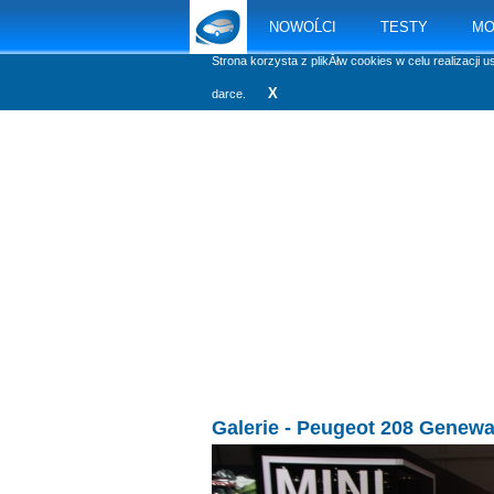
NOWOĹCI
TESTY
MO
Strona korzysta z plikĂłw cookies w celu realizacji u
X
darce.
Galerie
- Peugeot 208 Genewa