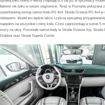
sprawą kilku nowych wersji znajdujących się już w sprzedaży modeli. 
liderem nie tylko w swoim segmencie. Teraz w Poznaniu pokazana zo
usportowioną wersję samochodu RS 4x4. Skoda Octavia RS 4x4 w s
niebawem. Model ten będzie także częścią specjalnej przygotowa
napędem na wszystkie cztery koła. Czesi zaprezentują w sumie 5 m
mocy na ulicę. Pozostałe samochody to Skoda Octavia Joy, Skoda O
Outdoor oraz Skoda Superb Combi.