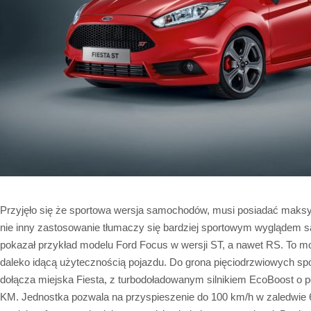
Przyjęło się że sportowa wersja samochodów, musi posiadać maksyma
nie inny zastosowanie tłumaczy się bardziej sportowym wyglądem 
pokazał przykład modelu Ford Focus w wersji ST, a nawet RS. To 
daleko idącą użytecznością pojazdu. Do grona pięciodrzwiowych 
dołącza miejska Fiesta, z turbodoładowanym silnikiem EcoBoost o 
KM. Jednostka pozwala na przyspieszenie do 100 km/h w zaledwie