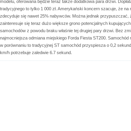
modelu, oferowana będzie teraz także dodatkowa para drzwi. Dopła
tradycyjnego to tylko 1 000 zł. Amerykański koncern szacuje, że 
zdecyduje się nawet 25% nabywców. Można jednak przypuszczać, 
zainteresuje się teraz dużo większe grono potencjalnych kupujących,
samochodów z powodu braku właśnie tej drugiej pary drzwi. Bez zm
najmocniejsza odmiana miejskiego Forda Fiesta ST200. Samochód m
w porównaniu to tradycyjnej ST samochód przyspiesza o 0,2 sekund 
km/h potrzebuje zaledwie 6.7 sekund.