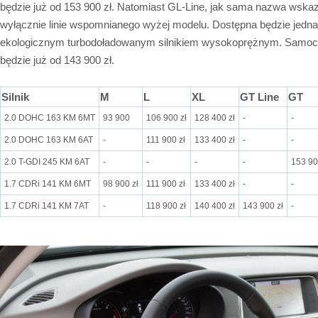
będzie już od 153 900 zł. Natomiast GL-Line, jak sama nazwa wska
wyłącznie linie wspomnianego wyżej modelu. Dostępna będzie jedna
ekologicznym turbodoładowanym silnikiem wysokoprężnym. Samochó
będzie już od 143 900 zł.
Silnik
M
L
XL
GT Line
GT
2.0 DOHC 163 KM 6MT
93 900
106 900 zł
128 400 zł
-
-
2.0 DOHC 163 KM 6AT
-
111 900 zł
133 400 zł
-
-
2.0 T-GDI 245 KM 6AT
-
-
-
-
153 90
1.7 CDRi 141 KM 6MT
98 900 zł
111 900 zł
133 400 zł
-
-
1.7 CDRi 141 KM 7AT
-
118 900 zł
140 400 zł
143 900 zł
-