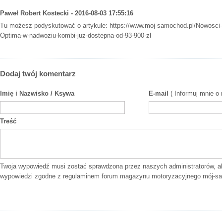
Paweł Robert Kostecki - 2016-08-03 17:55:16
Tu możesz podyskutować o artykule:
https://www.moj-samochod.pl/Nowosci
Optima-w-nadwoziu-kombi-juz-dostepna-od-93-900-zl
Dodaj twój komentarz
Imię i Nazwisko / Ksywa
E-mail
( Informuj mnie o
Treść
Twoja wypowiedź musi zostać sprawdzona przez naszych administratorów, a
wypowiedzi zgodne z
regulaminem forum
magazynu motoryzacyjnego mój-sa