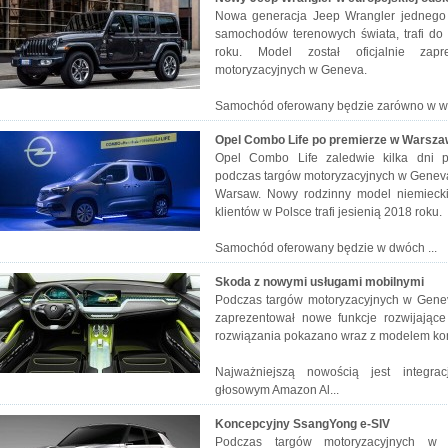
Nowa generacja Jeep Wrangler jednego 
samochodów terenowych świata, trafi do
roku. Model został oficjalnie zap
motoryzacyjnych w Geneva.
Samochód oferowany będzie zarówno w wersj
Opel Combo Life po premierze w Warsza
Opel Combo Life zaledwie kilka dni p
podczas targów motoryzacyjnych w Geneva
Warsaw. Nowy rodzinny model niemieck
klientów w Polsce trafi jesienią 2018 roku.
Samochód oferowany będzie w dwóch ...
Skoda z nowymi usługami mobilnymi
Podczas targów motoryzacyjnych w Genev
zaprezentował nowe funkcje rozwijają
rozwiązania pokazano wraz z modelem ko
Najważniejszą nowością jest integr
głosowym Amazon Al...
Koncepcyjny SsangYong e-SIV
Podczas targów motoryzacyjnych w 