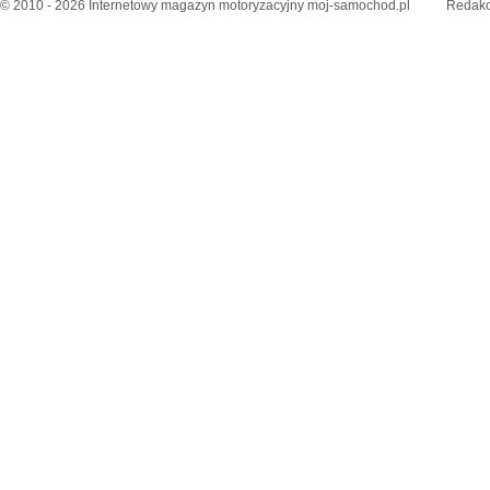
© 2010 - 2026 Internetowy magazyn motoryzacyjny moj-samochod.pl
Redakc