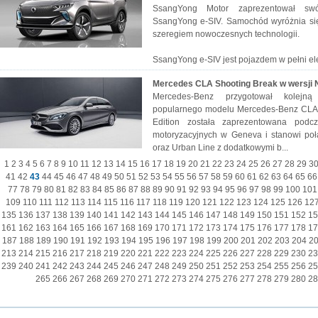
SsangYong Motor zaprezentował sw
SsangYong e-SIV. Samochód wyróżnia się
szeregiem nowoczesnych technologii.
SsangYong e-SIV jest pojazdem w pełni ele
Mercedes CLA Shooting Break w wersji N
Mercedes-Benz przygotował kolejn
popularnego modelu Mercedes-Benz CLA 
Edition została zaprezentowana podc
motoryzacyjnych w Geneva i stanowi połą
oraz Urban Line z dodatkowymi b...
1
2
3
4
5
6
7
8
9
10
11
12
13
14
15
16
17
18
19
20
21
22
23
24
25
26
27
28
29
3
41
42
43
44
45
46
47
48
49
50
51
52
53
54
55
56
57
58
59
60
61
62
63
64
65
66
77
78
79
80
81
82
83
84
85
86
87
88
89
90
91
92
93
94
95
96
97
98
99
100
101
109
110
111
112
113
114
115
116
117
118
119
120
121
122
123
124
125
126
12
135
136
137
138
139
140
141
142
143
144
145
146
147
148
149
150
151
152
15
161
162
163
164
165
166
167
168
169
170
171
172
173
174
175
176
177
178
17
187
188
189
190
191
192
193
194
195
196
197
198
199
200
201
202
203
204
2
213
214
215
216
217
218
219
220
221
222
223
224
225
226
227
228
229
230
23
239
240
241
242
243
244
245
246
247
248
249
250
251
252
253
254
255
256
25
265
266
267
268
269
270
271
272
273
274
275
276
277
278
279
280
28