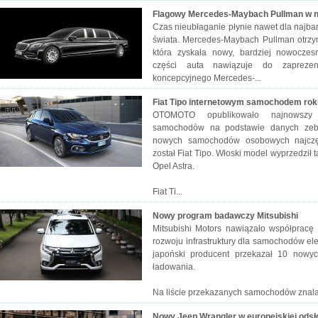
Flagowy Mercedes-Maybach Pullman w n
Czas nieubłaganie płynie nawet dla najb
świata. Mercedes-Maybach Pullman otrzy
która zyskała nowy, bardziej nowoczesn
części auta nawiązuje do zapreze
koncepcyjnego Mercedes-...
Fiat Tipo internetowym samochodem rok
OTOMOTO opublikowało najnowszy r
samochodów na podstawie danych zebr
nowych samochodów osobowych najczę
został Fiat Tipo. Włoski model wyprzedził 
Opel Astra.
Fiat Ti...
Nowy program badawczy Mitsubishi
Mitsubishi Motors nawiązało współpracę
rozwoju infrastruktury dla samochodów e
japoński producent przekazał 10 nowyc
ładowania.
Na liście przekazanych samochodów znalaz
Nowy Jeep Wrangler w europejskiej odsł