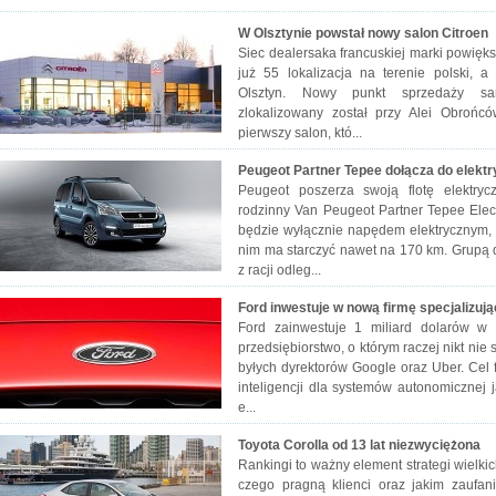
W Olsztynie powstał nowy salon Citroen
Siec dealersaka francuskiej marki powięks
już 55 lokalizacja na terenie polski, a
Olsztyn. Nowy punkt sprzedaży sa
zlokalizowany został przy Alei Obrońcó
pierwszy salon, któ...
Peugeot Partner Tepee dołącza do elektr
Peugeot poszerza swoją flotę elektryc
rodzinny Van Peugeot Partner Tepee Ele
będzie wyłącznie napędem elektrycznym, 
nim ma starczyć nawet na 170 km. Grupą 
z racji odleg...
Ford inwestuje w nową firmę specjalizują
Ford zainwestuje 1 miliard dolarów w
przedsiębiorstwo, o którym raczej nikt nie 
byłych dyrektorów Google oraz Uber. Cel fi
inteligencji dla systemów autonomicznej
e...
Toyota Corolla od 13 lat niezwyciężona
Rankingi to ważny element strategi wielki
czego pragną klienci oraz jakim zaufa