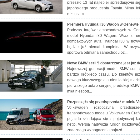
przeszło 13 lat najlepiej sprzedającym 
japońskiego producenta Toyota. Mimo le
roku, sam...
Premiera Hyundai i30 Wagon w Genewie
Podczas targów samochodowych w Gene
model Hyundai i30 Wagon. Wraz z now
kompaktowych auta Hyundai i30 w nowy
będzie już niemal kompletna. W przyszł
sportowa odmiana samochodu oz...
Nowe BMW serii 5 dostarczane jest już d
Najnowszej generacji model BMW serii 
bardzo krótkiego czasu. Do klientów już
nowego kluczowego dla niemieckiej mar
pierwszego auta z seryjnej produkcji BMW 
miłą niespod...
Rozpoczęła się przedsprzedaż modelu V
Volkswagen rozpoczyna przedsprz
transportowego modelu Volkswagen Craft
pojazdu składająca się z pojedynczej k
netto. Wersja nadwozia furgon kosztowa
znacznego wzbogacenia pojazd...