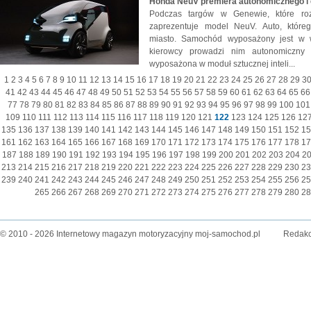
Honda NeuV premiera autonomicznego i 
Podczas targów w Genewie, które ro
zaprezentuje model NeuV. Auto, które
miasto. Samochód wyposażony jest w w 
kierowcy prowadzi nim autonomiczny
wyposażona w moduł sztucznej inteli...
1
2
3
4
5
6
7
8
9
10
11
12
13
14
15
16
17
18
19
20
21
22
23
24
25
26
27
28
29
3
41
42
43
44
45
46
47
48
49
50
51
52
53
54
55
56
57
58
59
60
61
62
63
64
65
66
77
78
79
80
81
82
83
84
85
86
87
88
89
90
91
92
93
94
95
96
97
98
99
100
101
109
110
111
112
113
114
115
116
117
118
119
120
121
122
123
124
125
126
12
135
136
137
138
139
140
141
142
143
144
145
146
147
148
149
150
151
152
15
161
162
163
164
165
166
167
168
169
170
171
172
173
174
175
176
177
178
17
187
188
189
190
191
192
193
194
195
196
197
198
199
200
201
202
203
204
2
213
214
215
216
217
218
219
220
221
222
223
224
225
226
227
228
229
230
23
239
240
241
242
243
244
245
246
247
248
249
250
251
252
253
254
255
256
25
265
266
267
268
269
270
271
272
273
274
275
276
277
278
279
280
28
© 2010 - 2026 Internetowy magazyn motoryzacyjny moj-samochod.pl
Redakc